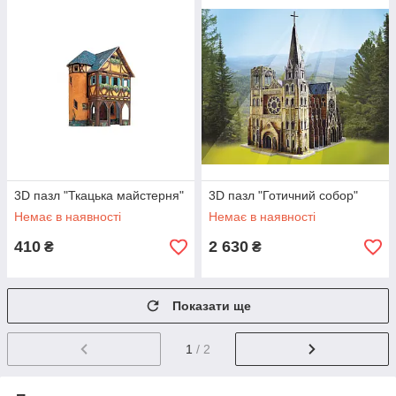
3D пазл "Ткацька майстерня"
3D пазл "Готичний собор"
Немає в наявності
Немає в наявності
410
2 630
₴
₴
Показати ще
1
/ 2