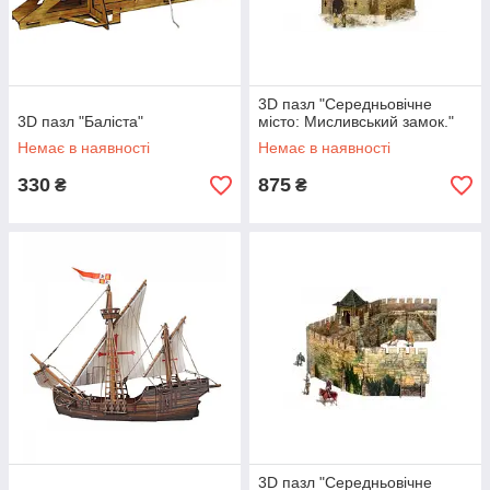
3D пазл "Середньовічне
3D пазл "Баліста"
місто: Мисливський замок."
Немає в наявності
Немає в наявності
330
875
₴
₴
3D пазл "Середньовічне