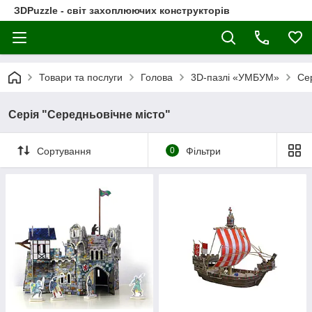
ЗDPuzzle - світ захоплюючих конструкторів
Товари та послуги
Голова
3D-пазлі «УМБУМ»
Сер
Серія "Середньовічне місто"
Сортування
0
Фільтри