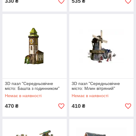
330
535
₴
₴
3D пазл "Середньовічне
3D пазл "Середньовічне
місто: Башта з годинником"
місто: Млин вітряний"
Немає в наявності
Немає в наявності
470
410
₴
₴