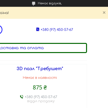
Немає відгуків,
аїна!
+380 (97) 450-57-67
оставка та оплата
3D пазл "Требушет"
Немає в наявності
875 ₴
+380 (97) 450-57-67
відділ продажу