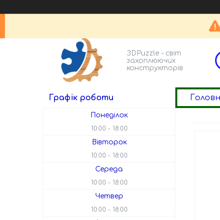
ЗDPuzzle - світ
захоплюючих
конструкторів
Голов
Графік роботи
Понеділок
10:00
18:00
Вівторок
10:00
18:00
Середа
10:00
18:00
Четвер
10:00
18:00