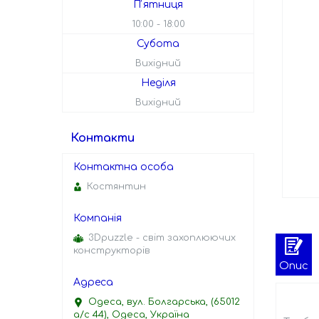
Пʼятниця
10:00
18:00
Субота
Вихідний
Неділя
Вихідний
Контакти
Костянтин
3Dpuzzle - світ захоплюючих
конструкторів
Опис
Одеса, вул. Болгарська, (65012
а/с 44), Одеса, Україна