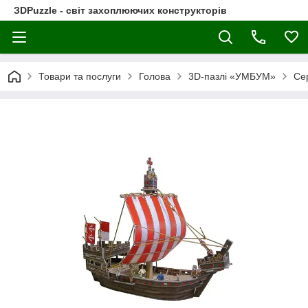
ЗDPuzzle - світ захоплюючих конструкторів
Товари та послуги
Голова
3D-пазлі «УМБУМ»
Сер