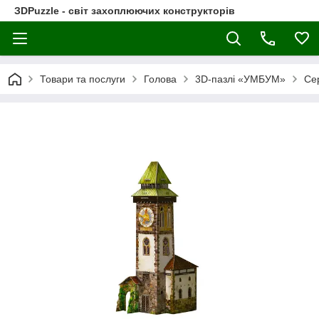
ЗDPuzzle - світ захоплюючих конструкторів
Товари та послуги
Голова
3D-пазлі «УМБУМ»
Сер