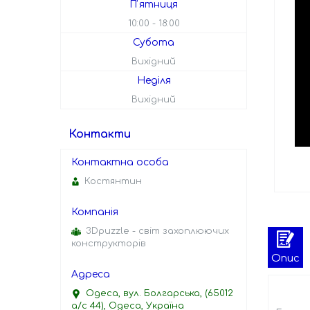
Пʼятниця
10:00
18:00
Субота
Вихідний
Неділя
Вихідний
Контакти
Костянтин
3Dpuzzle - світ захоплюючих
конструкторів
Опис
Одеса, вул. Болгарська, (65012
а/с 44), Одеса, Україна