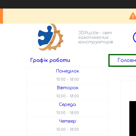
ЗDPuzzle - світ
захоплюючих
конструкторів
Голов
Графік роботи
Понеділок
10:00
18:00
Вівторок
10:00
18:00
Середа
10:00
18:00
Четвер
10:00
18:00