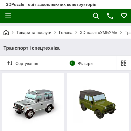
ЗDPuzzle - світ захоплюючих конструкторів
Товари та послуги
Голова
3D-пазлі «УМБУМ»
Тра
Транспорт і спецтехніка
Сортування
0
Фільтри