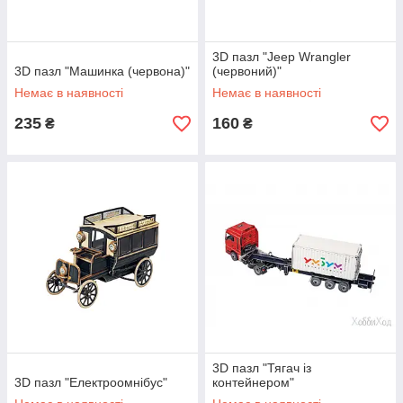
3D пазл "Jeep Wrangler
3D пазл "Машинка (червона)"
(червоний)"
Немає в наявності
Немає в наявності
235
160
₴
₴
3D пазл "Тягач із
3D пазл "Електроомнібус"
контейнером"