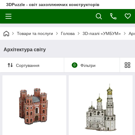
ЗDPuzzle - світ захоплюючих конструкторів
Товари та послуги
Голова
3D-пазлі «УМБУМ»
Арх
Архітектура світу
Сортування
0
Фільтри