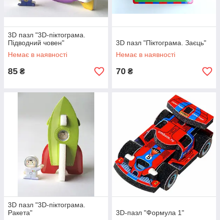
3D пазл "3D-піктограма.
Підводний човен"
3D пазл "Піктограма. Заєць"
Немає в наявності
Немає в наявності
85
70
₴
₴
3D пазл "3D-піктограма.
Ракета"
3D-пазл "Формула 1"