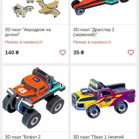
3D пазл "Аеродром на
3D-пазл "Драгстер 2
долоні"
(червоний)"
Немає в наявності
Немає в наявності
140
35
₴
₴
3D пазл "Бігфут 2
3D пазл "Пікап 1 (жовтий