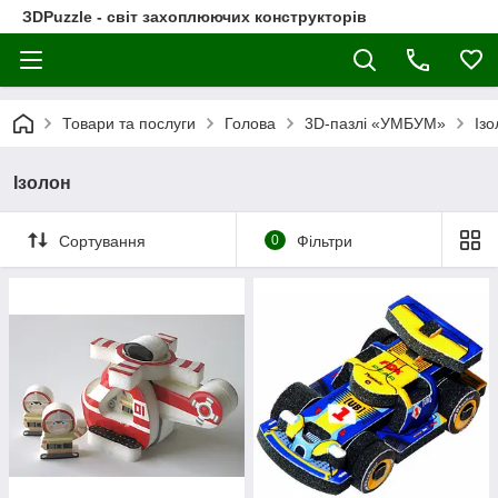
ЗDPuzzle - світ захоплюючих конструкторів
Товари та послуги
Голова
3D-пазлі «УМБУМ»
Ізо
Ізолон
Сортування
0
Фільтри